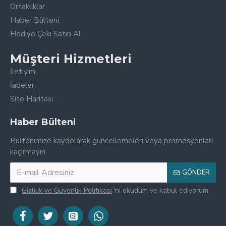
Ortaklıklar
Haber Bülteni
Hediye Çeki Satın Al
Müşteri Hizmetleri
İletişim
İadeler
Site Haritası
Haber Bülteni
Bültenimize kaydolarak güncellemeleri veya promosyonları
kaçırmayın.
GÖNDER
Gizlilik ve Güvenlik Politikası
'ni okudum ve kabul ediyorum.