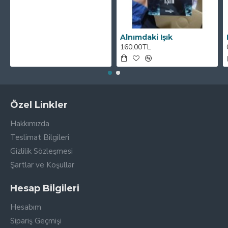
Alnımdaki Işık
160,00TL
Özel Linkler
Hakkımızda
Teslimat Bilgileri
Gizlilik Sözleşmesi
Şartlar ve Koşullar
Hesap Bilgileri
Hesabım
Sipariş Geçmişi