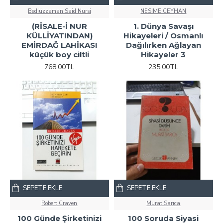
Bediüzzaman Said Nursi
NESİME CEYHAN
(RİSALE-İ NUR
1. Dünya Savaşı
KÜLLİYATINDAN)
Hikayeleri / Osmanlı
EMİRDAĞ LAHİKASI
Dağılırken Ağlayan
küçük boy ciltli
Hikayeler 3
768,00TL
235,00TL
SEPETE EKLE
SEPETE EKLE
Robert Craven
Murat Sarıca
100 Günde Şirketinizi
100 Soruda Siyasi