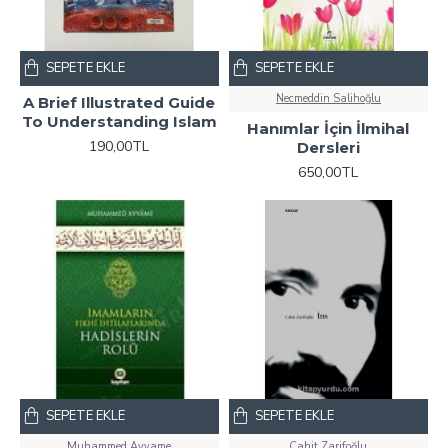
SEPETE EKLE
SEPETE EKLE
Necmeddin Salihoğlu
A Brief Illustrated Guide
To Understanding Islam
Hanımlar İçin İlmihal
190,00TL
Dersleri
650,00TL
SEPETE EKLE
SEPETE EKLE
Muhammed Avvame
Cahit Zarifoğlu