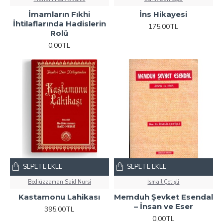
İmamların Fıkhi
İns Hikayesi
İhtilaflarında Hadislerin
175,00TL
Rolü
0,00TL
SEPETE EKLE
SEPETE EKLE
Bediüzzaman Said Nursi
İsmail Çetişli
Kastamonu Lahikası
Memduh Şevket Esendal
– İnsan ve Eser
395,00TL
0,00TL