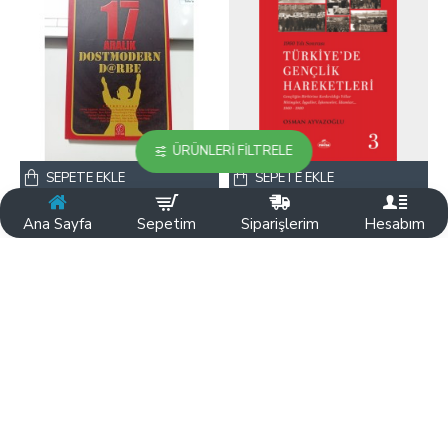
ÜRÜNLERI FILTRELE
SEPETE EKLE
SEPETE EKLE
Hüseyin Kulaoğlu
Osman Ayvazoğlu
Ana Sayfa
Sepetim
Siparişlerim
Hesabım
17 Aralık Dostmodern
1960 Yılı Sonrası
Darbe
Türkiye’de Gençlik
Hareketleri 3
373,00TL
300,00TL