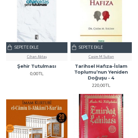
SEPETE EKLE
SEPETE EKLE
Cihan Aktaş
Casim M.Sultan
Şehir Tutulması
Tarihsel Hafıza-İslam
Toplumu’nun Yeniden
0,00TL
Doğuşu - 4
220,00TL