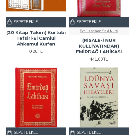
SEPETE EKLE
SEPETE EKLE
Bediüzzaman Said Nursi
(20 Kitap Takım) Kurtubi
Tefsiri-El Camiul
(RİSALE-İ NUR
Ahkamul Kur'an
KÜLLİYATINDAN)
0,00TL
EMİRDAĞ LAHİKASI
441,00TL
SEPETE EKLE
SEPETE EKLE