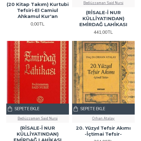
Bediüzzaman Said Nursi
(20 Kitap Takım) Kurtubi
Tefsiri-El Camiul
(RİSALE-İ NUR
Ahkamul Kur'an
KÜLLİYATINDAN)
0,00TL
EMİRDAĞ LAHİKASI
441,00TL
SEPETE EKLE
SEPETE EKLE
Bediüzzaman Said Nursi
Orhan Atalay
(RİSALE-İ NUR
20. Yüzyıl Tefsir Akımı
KÜLLİYATINDAN)
-İçtimai Tefsir-
EMİRDAĞ LAHİKASI