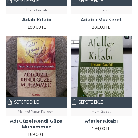
SEPETE EKLE
SEPETE EKLE
İmam Gazali
İmam Gazali
Adab Kitabı
Adab-ı Muaşeret
180,00TL
280,00TL
SEPETE EKLE
SEPETE EKLE
Mehmet Yaşar Kandemir
İmam Gazali
Adı Güzel Kendi Güzel
Afetler Kitabı
Muhammed
194,00TL
159,00TL