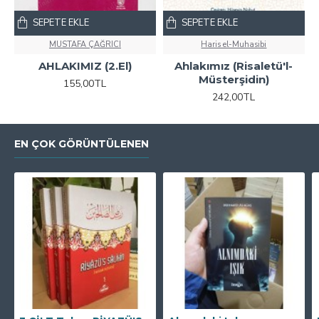
SEPETE EKLE
SEPETE EKLE
MUSTAFA ÇAĞRICI
Haris el-Muhasibi
AHLAKIMIZ (2.El)
Ahlakımız (Risaletü'l-
Müsterşidin)
155,00TL
242,00TL
EN ÇOK GÖRÜNTÜLENEN