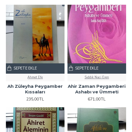
SEPETE EKLE
SEPETE EKLE
Ahmet Efe
Sıddık Naci Eren
Ah Züleyha Peygamber
Ahir Zaman Peygamberi
Kıssaları
Ashabı ve Ümmeti
235,00TL
671,00TL