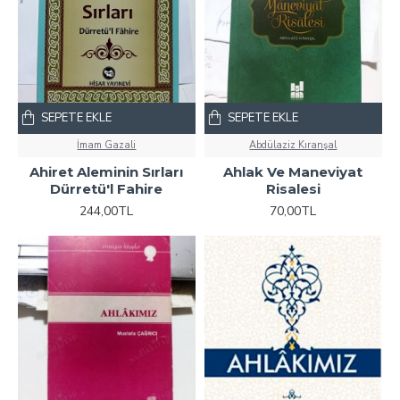
SEPETE EKLE
SEPETE EKLE
İmam Gazali
Abdülaziz Kıranşal
Ahiret Aleminin Sırları
Ahlak Ve Maneviyat
Dürretü'l Fahire
Risalesi
244,00TL
70,00TL