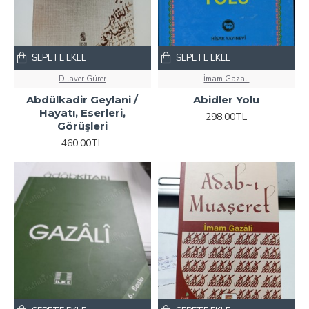
SEPETE EKLE
SEPETE EKLE
Dilaver Gürer
İmam Gazali
Abdülkadir Geylani /
Abidler Yolu
Hayatı, Eserleri,
298,00TL
Görüşleri
460,00TL