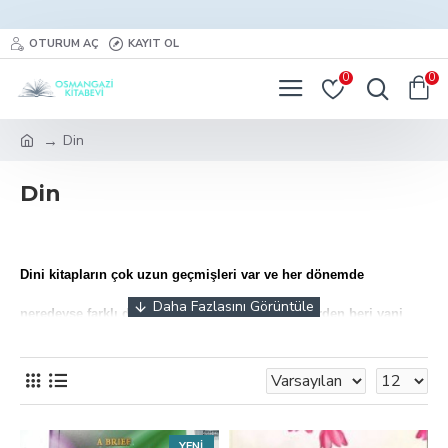
OTURUM AÇ
KAYIT OL
0
0
Din
Din
Dini kitapların çok uzun geçmişleri var ve her dönemde
neredeyse farklı dinler ortaya çıkmakta. İlk dinlerden beri yani
bitkiye inanmak, objelere inanmak gibi bazı inançlar, kendisini
putlara inanmak gibi değişimlere çevirmiştir. Bazı dinler ise
misal Müslümanlık, Hıristiyanlık, Yahudilik ve bunlara benzer
YENI