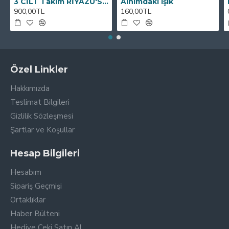
3 CİLT Takım RİYAZÜ'S SALİHİN VE TERCEMESİ
Alnımdaki Işık
900,00TL
160,00TL
Özel Linkler
Hakkımızda
Teslimat Bilgileri
Gizlilik Sözleşmesi
Şartlar ve Koşullar
Hesap Bilgileri
Hesabım
Sipariş Geçmişi
Ortaklıklar
Haber Bülteni
Hediye Çeki Satın Al