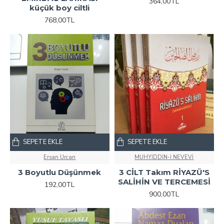
364,00TL
küçük boy ciltli
768,00TL
SEPETE EKLE
SEPETE EKLE
Ersan Urcan
MUHYİDDİN-İ NEVEVİ
3 Boyutlu Düşünmek
3 CİLT Takım RİYAZÜ'S
SALİHİN VE TERCEMESİ
192,00TL
900,00TL