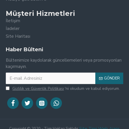
Müşteri Hizmetleri
İletişim
İadeler
Site Haritası
Haber Bülteni
Bültenimize kaydolarak güncellemeleri veya promosyonları
kaçırmayın.
GÖNDER
Gizlilik ve Güvenlik Politikası
'ni okudum ve kabul ediyorum.
Site Timi Web Ajans
Copyright © 2020 - Tüm Hakları Saklıdır.