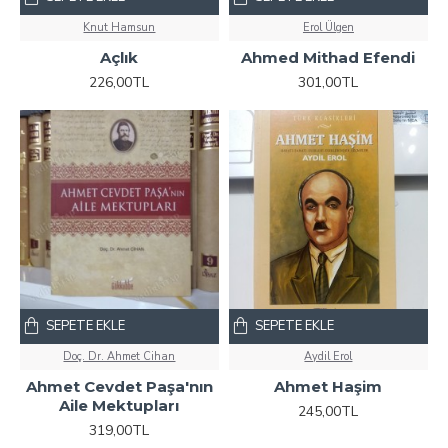
Knut Hamsun
Erol Ülgen
Açlık
Ahmed Mithad Efendi
226,00TL
301,00TL
SEPETE EKLE
SEPETE EKLE
Doç. Dr. Ahmet Cihan
Aydil Erol
Ahmet Cevdet Paşa'nın
Ahmet Haşim
Aile Mektupları
245,00TL
319,00TL