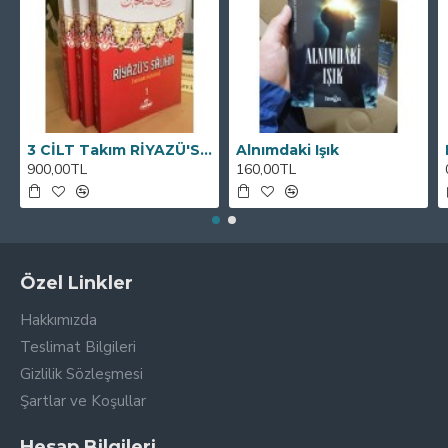
3 CİLT Takım RİYAZÜ'S SALİHİN VE TERCEMESİ
Alnımdaki Işık
900,00TL
160,00TL
Özel Linkler
Hakkımızda
Teslimat Bilgileri
Gizlilik Sözleşmesi
Şartlar ve Koşullar
Hesap Bilgileri