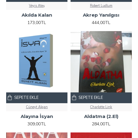
Veyis Ateş
Robert Ludlum
Akılda Kalan
Akrep Yanılgısı
173,00TL
444,00TL
SEPETE EKLE
SEPETE EKLE
Cüneyt Algan
Charlotte Link
Alayına İsyan
Aldatma (2.El)
309,00TL
284,00TL