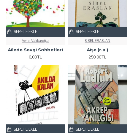
SEPETE EKLE
SEPETE EKLE
Vehbi Vakkasoğlu
SİBEL ERASLAN
Ailede Sevgi Sohbetleri
Aişe (r.a.)
0,00TL
250,00TL
SEPETE EKLE
SEPETE EKLE