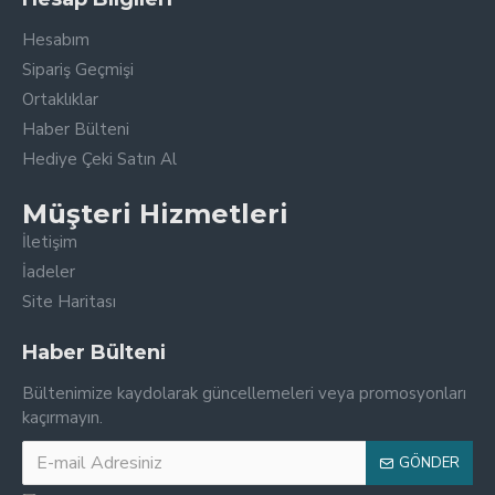
Hesabım
Sipariş Geçmişi
Ortaklıklar
Haber Bülteni
Hediye Çeki Satın Al
Müşteri Hizmetleri
İletişim
İadeler
Site Haritası
Haber Bülteni
Bültenimize kaydolarak güncellemeleri veya promosyonları
kaçırmayın.
GÖNDER