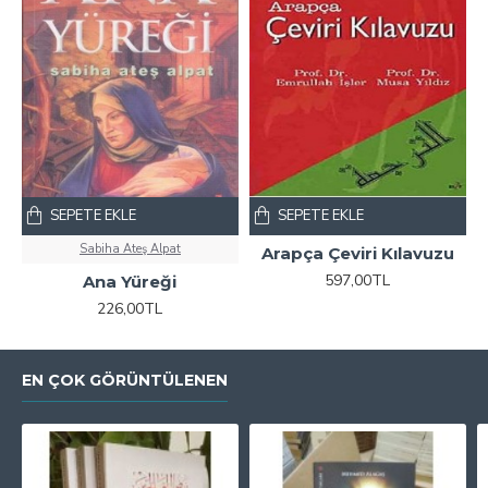
SEPETE EKLE
SEPETE EKLE
Sabiha Ateş Alpat
Arapça Çeviri Kılavuzu
597,00TL
Ana Yüreği
226,00TL
EN ÇOK GÖRÜNTÜLENEN