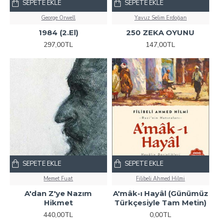
SEPETE EKLE
SEPETE EKLE
George Orwell
Yavuz Selim Erdoğan
1984 (2.El)
250 ZEKA OYUNU
297,00TL
147,00TL
SEPETE EKLE
SEPETE EKLE
Memet Fuat
Filibeli Ahmed Hilmi
A'dan Z'ye Nazım
A'mâk-ı Hayâl (Günümüz
Hikmet
Türkçesiyle Tam Metin)
440,00TL
0,00TL