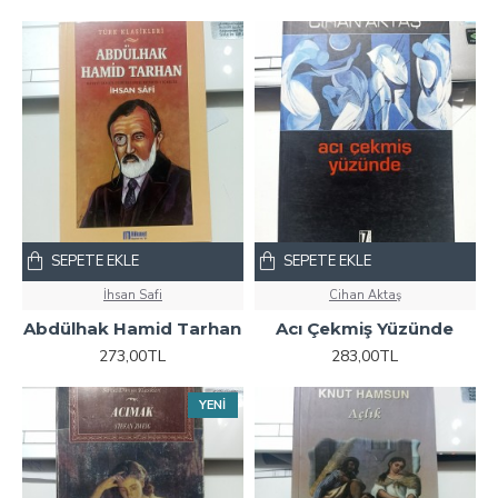
SEPETE EKLE
SEPETE EKLE
İhsan Safi
Cihan Aktaş
Abdülhak Hamid Tarhan
Acı Çekmiş Yüzünde
273,00TL
283,00TL
YENI