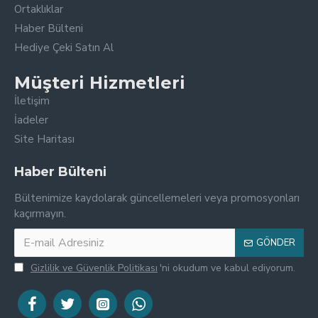
Ortaklıklar
Haber Bülteni
Hediye Çeki Satın Al
Müşteri Hizmetleri
İletişim
İadeler
Site Haritası
Haber Bülteni
Bültenimize kaydolarak güncellemeleri veya promosyonları
kaçırmayın.
GÖNDER
Gizlilik ve Güvenlik Politikası
'ni okudum ve kabul ediyorum.