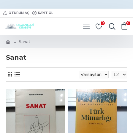
OTURUM AÇ
KAYIT OL
0
0
Sanat
Sanat