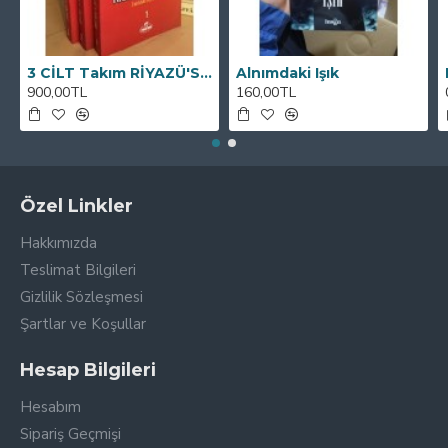
3 CİLT Takım RİYAZÜ'S SALİHİN VE TERCEMESİ
Alnımdaki Işık
900,00TL
160,00TL
Özel Linkler
Hakkımızda
Teslimat Bilgileri
Gizlilik Sözleşmesi
Şartlar ve Koşullar
Hesap Bilgileri
Hesabım
Sipariş Geçmişi