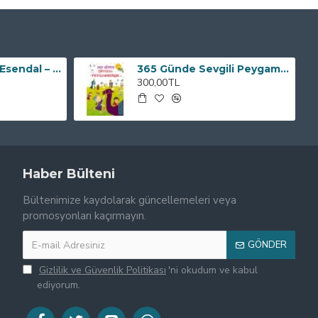
Memduh Şevket Esendal – İnsan ve Eser
365 Günde Sevgili Peygamberim (2. el)
300,00TL
Haber Bülteni
Bültenimize kaydolarak güncellemeleri veya
promosyonları kaçırmayın.
GÖNDER
Gizlilik ve Güvenlik Politikası
'ni okudum ve kabul
ediyorum.