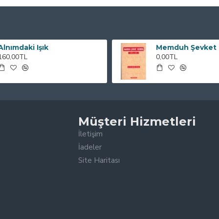
Alnımdaki Işık
160,00TL
0,00TL
Müşteri Hizmetleri
İletişim
İadeler
Site Haritası