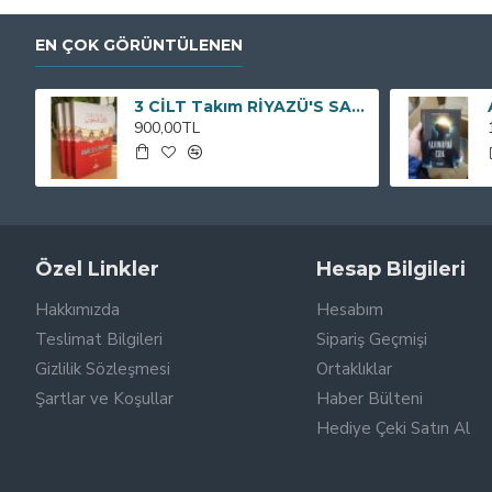
EN ÇOK GÖRÜNTÜLENEN
3 CİLT Takım RİYAZÜ'S SALİHİN VE TERCEMESİ
900,00TL
Özel Linkler
Hesap Bilgileri
Hakkımızda
Hesabım
Teslimat Bilgileri
Sipariş Geçmişi
Gizlilik Sözleşmesi
Ortaklıklar
Şartlar ve Koşullar
Haber Bülteni
Hediye Çeki Satın Al