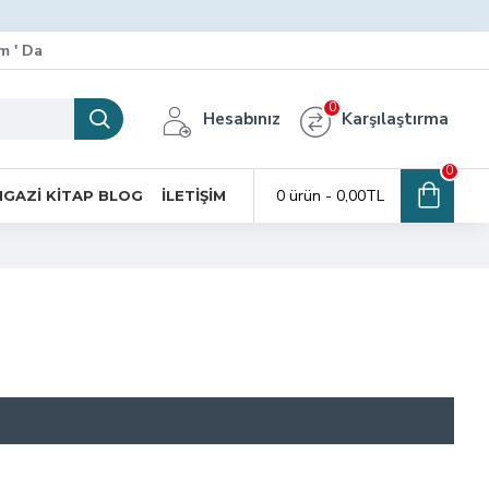
m ' Da
0
Hesabınız
Karşılaştırma
0
0 ürün - 0,00TL
GAZI KITAP BLOG
İLETIŞIM